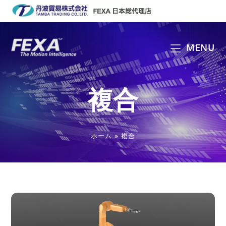
コ
ン
テ
ン
MENU
ツ
へ
ス
複合
キ
ッ
プ
ホーム
»
複合