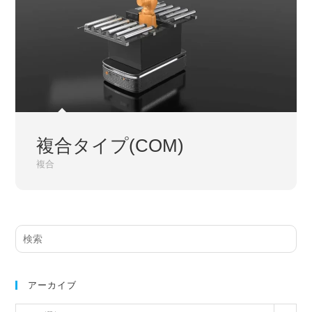
複合タイプ(COM)
複合
サ
イ
ト
内
アーカイブ
検
ア