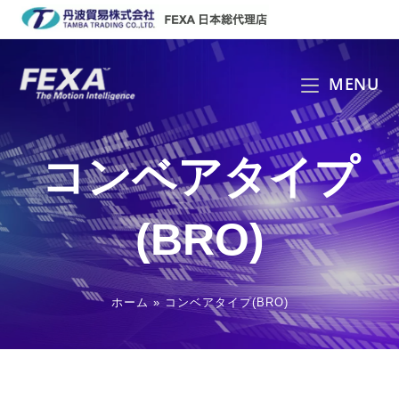
コ
ン
テ
ン
MENU
ツ
へ
ス
コンベアタイプ
キ
ッ
プ
(BRO)
ホーム
»
コンベアタイプ(BRO)