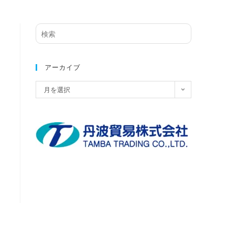
サ
イ
ト
内
アーカイブ
検
ア
月を選択
索
ー
カ
イ
ブ