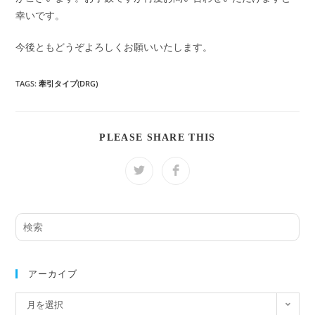
幸いです。
今後ともどうぞよろしくお願いいたします。
TAGS:
牽引タイプ(DRG)
SHARE
PLEASE SHARE THIS
THIS
CONTENT
Opens
Opens
in
in
a
a
new
new
window
window
サ
イ
ト
内
アーカイブ
検
ア
月を選択
索