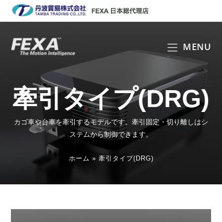
コ
ン
テ
ン
MENU
ツ
へ
ス
牽引タイプ(DRG)
キ
ッ
プ
カゴ車や台車を牽引するモデルです。牽引固定・切り離しはシ
ステムから制御できます。
ホーム
»
牽引タイプ(DRG)