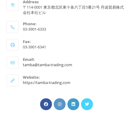
Address:
〒114-0001 東京都北区東十条六丁目5番21号 丹波貿易株式
会社本社ビル
Phone:
03-3901-6333
Fax:
03-3901-6341
Email:
ア
tamba@tamba-trading.com
プ
リ
Website:
ケ
https://tamba-trading.com
ー
シ
ョ
新
新
ン
新
新
で
し
し
し
し
開
い
い
い
い
く
タ
タ
タ
タ
ブ
ブ
ブ
ブ