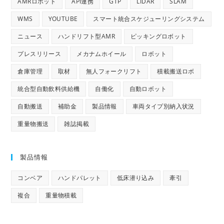
AMRロボット
API連携
GTP
LIDAR
SLAM
WMS
YOUTUBE
スマート統合スケジューリングシステム
ニュース
ハンドリフト型AMR
ピッキングロボット
プレスリリース
メカナムホイール
ロボット
倉庫管理
取材
無人フォークリフト
積載搬送ロボ
統合型自動飲料供給機
自働化
自動ロボット
自動搬送
補助金
製品情報
車両タイプ別納入状況
重量物搬送
雑誌掲載
製品情報
コンベア
ハンドパレット
低床潜り込み
牽引
複合
重量物積載