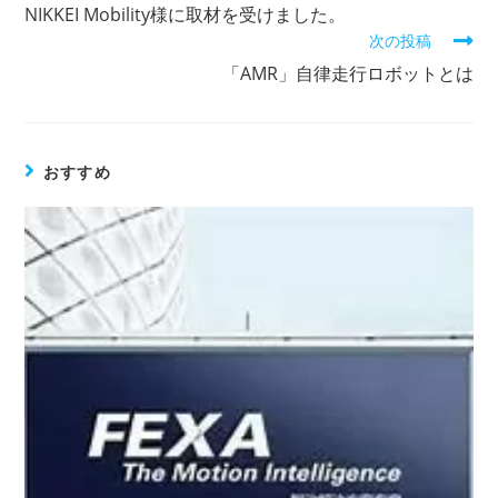
の
NIKKEI Mobility様に取材を受けました。
他
次の投稿
の
記
「AMR」自律走行ロボットとは
事
を
読
む
おすすめ