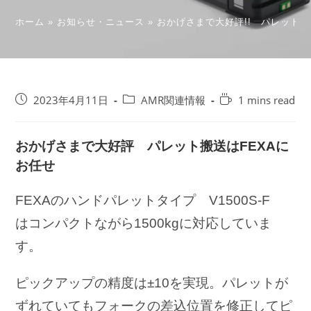
ホーム
»
お知らせ・ニュース
»
おかげさまで大好評!! パレット搬
投
投
Reading
2023年4月11日
AMR関連情報
1 mins read
稿
稿
time:
公
カ
開
テ
おかげさまで大好評 パレット搬送はFEXAに
日:
ゴ
お任せ
リ
ー:
FEXAのハンドパレットタイプ V1500S-F
はコンパクトながら1500kgに対応していま
す。
ピックアップの精度は±10を実現。パレットが
ずれていてもフォークの差込位置を修正してピ