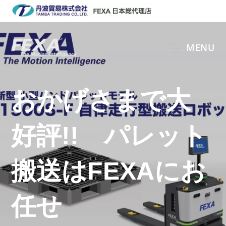
コ
ン
テ
ン
MENU
ツ
へ
ス
おかげさまで大
キ
ッ
プ
好評!! パレット
搬送はFEXAにお
任せ