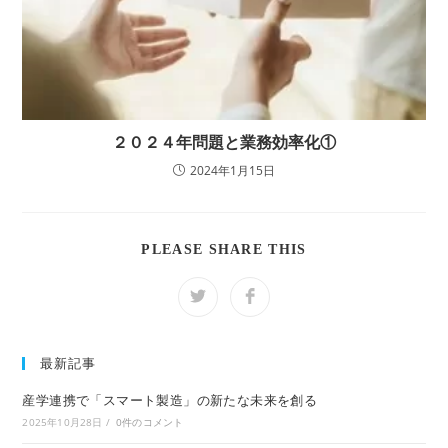
２０２４年問題と業務効率化①
2024年1月15日
SHARE
PLEASE SHARE THIS
THIS
CONTENT
Opens
Opens
in
in
a
a
new
new
window
window
最新記事
産学連携で「スマート製造」の新たな未来を創る
2025年10月28日
/
0件のコメント