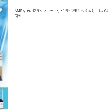
稿
稿
カ
公
AMRをその都度タブレットなどで呼び出しの指示をするのは
テ
開
面倒…
ゴ
日:
リ
ー: