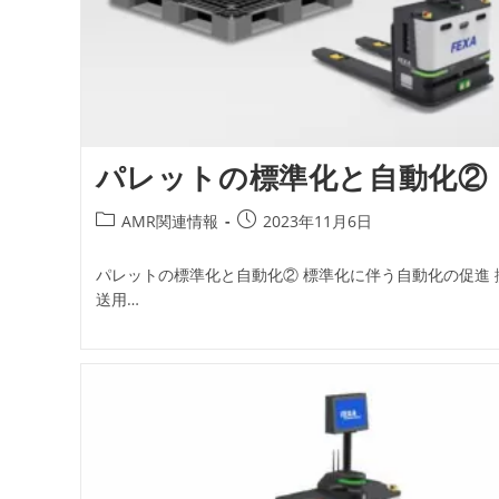
パレットの標準化と自動化②
投
投
AMR関連情報
2023年11月6日
稿
稿
カ
公
パレットの標準化と自動化② 標準化に伴う自動化の促進 
テ
開
送用…
ゴ
日:
リ
ー: