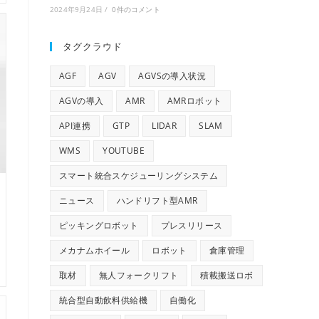
2024年9月24日
/
0件のコメント
タグクラウド
AGF
AGV
AGVSの導入状況
AGVの導入
AMR
AMRロボット
API連携
GTP
LIDAR
SLAM
WMS
YOUTUBE
スマート統合スケジューリングシステム
ニュース
ハンドリフト型AMR
ピッキングロボット
プレスリリース
メカナムホイール
ロボット
倉庫管理
取材
無人フォークリフト
積載搬送ロボ
統合型自動飲料供給機
自働化