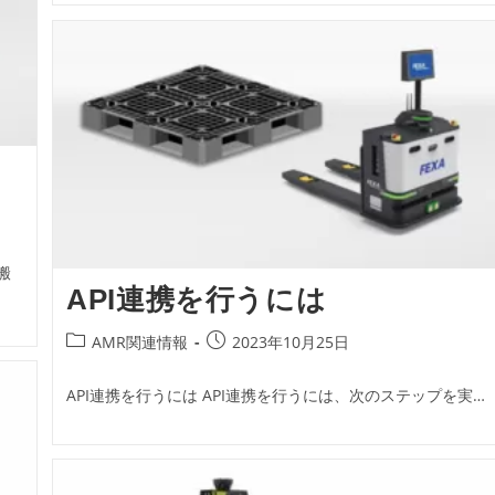
ー:
搬
API連携を行うには
投
投
AMR関連情報
2023年10月25日
稿
稿
カ
公
API連携を行うには API連携を行うには、次のステップを実…
テ
開
ゴ
日:
リ
ー: