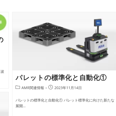
の
界波
パレットの標準化と自動化①
投
投
AMR関連情報
2023年11月14日
稿
稿
カ
公
パレットの標準化と自動化① パレット標準化に向けた新たな
テ
開
展開…
ゴ
日:
リ