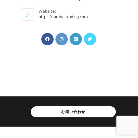
プ
リ
Website:
ケ
https://tamba-trading.com
ー
シ
ョ
新
新
新
ン
新
で
し
し
し
し
開
い
い
い
い
く
タ
タ
タ
タ
ブ
ブ
ブ
ブ
で
で
で
で
開
開
開
開
く
く
く
く
お問い合わせ