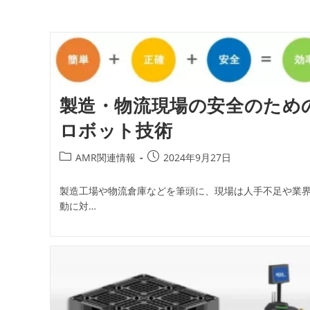
製造・物流現場の安全のため
ロボット技術
投
投
AMR関連情報
2024年9月27日
稿
稿
カ
公
製造工場や物流倉庫などを筆頭に、現場は人手不足や業
テ
開
動に対…
ゴ
日:
リ
ー: