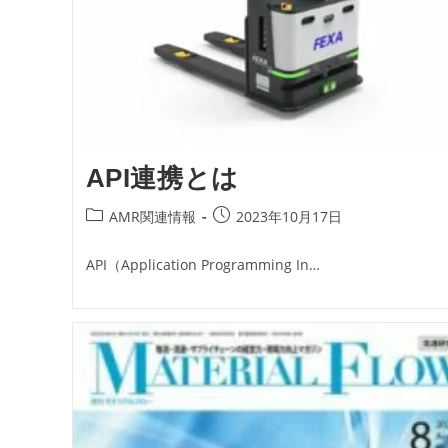
API連携とは
投
投
AMR関連情報
2023年10月17日
稿
稿
カ
公
API（Application Programming In…
テ
開
ゴ
日:
リ
ー: