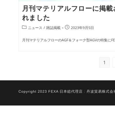
月刊マテリアルフローに掲載
れました
投
投
ニュース
/
雑誌掲載
2023年9月5日
稿
稿
カ
公
月刊マテリアルフローのAGF＆フォーク型AGVの特集にFE
テ
開
ゴ
日:
リ
ー:
1
Copyright 2023 FEXA 日本総代理店 : 丹波貿易株式会