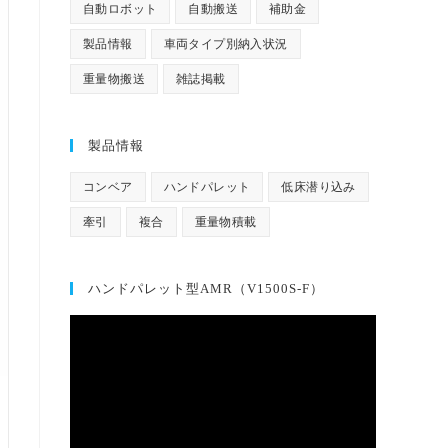
自動ロボット
自動搬送
補助金
製品情報
車両タイプ別納入状況
重量物搬送
雑誌掲載
製品情報
コンベア
ハンドパレット
低床潜り込み
牽引
複合
重量物積載
ハンドパレット型AMR（V1500S-F）