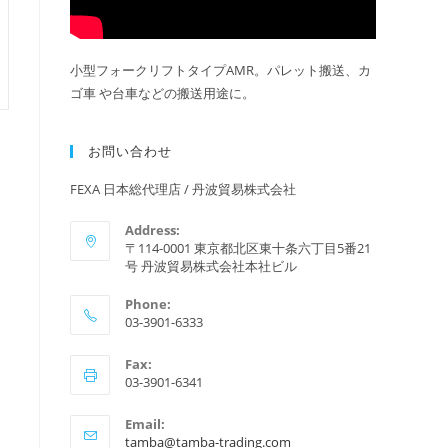
小型フォークリフトタイプAMR。パレット搬送、カ
ゴ車 や台車などの搬送用途に。
お問い合わせ
FEXA 日本総代理店 / 丹波貿易株式会社
Address:
〒114-0001 東京都北区東十条六丁目5番21
号 丹波貿易株式会社本社ビル
Phone:
03-3901-6333
Fax:
03-3901-6341
Email:
ア
tamba@tamba-trading.com