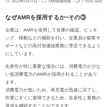
投
投
Reading
2023年5月31日
AMR関連情報
1 mins read
稿
稿
time:
公
カ
開
テ
なぜAMRを採用するかｰその③
日:
ゴ
リ
企業は、AMRを使用して在庫の確認、ピッキ
ー:
ング、移動などの補助を行い、従業員が顧客サ
ポートなどの高付加価値業務に専念できるよう
にしています。
生産性が特に重要な場合には、消費電力が少な
い低消費電力のAMRが採用されることがあり
ます。
消費電力が低いため、再充電が迅速に完了し、
作業にすぐに復帰できるため、生産性と業務の
達成を継続することができます。