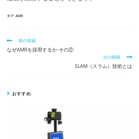
タグ:
AMR
前の投稿
そ
の
なぜAMRを採用するか-その②
他
次の投稿
の
記
SLAM（スラム）技術とは
事
を
読
む
おすすめ