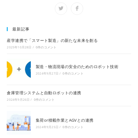
CONTENT
Opens
Opens
in
in
a
a
new
new
window
window
最新記事
産学連携で「スマート製造」の新たな未来を創る
2025年10月28日
/
0件のコメント
製造・物流現場の安全のためのロボット技術
2024年9月27日
/
0件のコメント
倉庫管理システムと自動ロボットの連携
2024年9月26日
/
0件のコメント
集荷or積載作業とAGVとの連携
2024年9月25日
/
0件のコメント