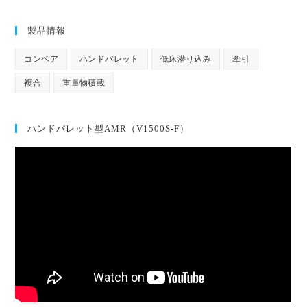
製品情報
コンベア
ハンドパレット
低床潜り込み
牽引
複合
重量物積載
ハンドパレット型AMR（V1500S-F）