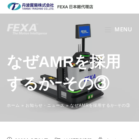
コ
ン
テ
ン
MENU
ツ
へ
ス
なぜAMRを採用
キ
ッ
プ
するかｰその③
ホーム
»
お知らせ・ニュース
»
なぜAMRを採用するかｰその③