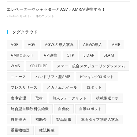
エレベーターやシャッターとAGV／AMRが連携する！
2024年9月24日
/
0件のコメント
タグクラウド
AGF
AGV
AGVSの導入状況
AGVの導入
AMR
AMRロボット
API連携
GTP
LIDAR
SLAM
WMS
YOUTUBE
スマート統合スケジューリングシステム
ニュース
ハンドリフト型AMR
ピッキングロボット
プレスリリース
メカナムホイール
ロボット
倉庫管理
取材
無人フォークリフト
積載搬送ロボ
統合型自動飲料供給機
自働化
自動ロボット
自動搬送
補助金
製品情報
車両タイプ別納入状況
重量物搬送
雑誌掲載