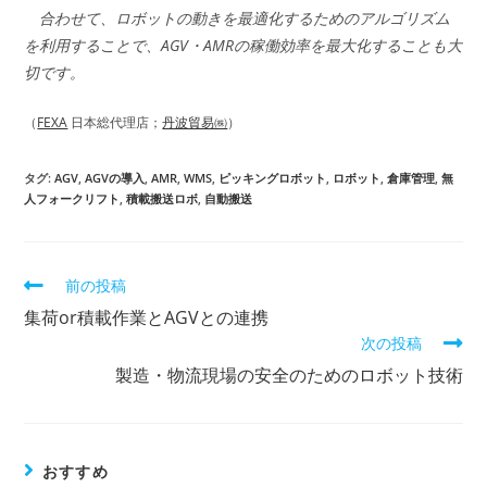
合わせて、ロボットの動きを最適化するためのアルゴリズム
を利用することで、AGV・AMRの稼働効率を最大化することも大
切です。
（
FEXA
日本総代理店；
丹波貿易㈱
）
タグ:
AGV
,
AGVの導入
,
AMR
,
WMS
,
ピッキングロボット
,
ロボット
,
倉庫管理
,
無
人フォークリフト
,
積載搬送ロボ
,
自動搬送
前の投稿
そ
の
集荷or積載作業とAGVとの連携
他
次の投稿
の
記
製造・物流現場の安全のためのロボット技術
事
を
読
む
おすすめ