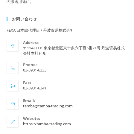
の搬送用途に。
お問い合わせ
FEXA 日本総代理店 / 丹波貿易株式会社
Address:
〒114-0001 東京都北区東十条六丁目5番21号 丹波貿易株式
会社本社ビル
Phone:
03-3901-6333
Fax:
03-3901-6341
Email:
ア
tamba@tamba-trading.com
プ
リ
Website:
ケ
https://tamba-trading.com
ー
シ