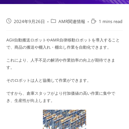
投
投
Reading
2024年9月26日
AMR関連情報
1 mins read
稿
稿
time:
公
カ
開
テ
AGV自動搬送ロボットやAMR自律移動ロボットを導入すること
日:
ゴ
で、商品の搬送や棚入れ・棚出し作業を自動化できます。
リ
ー:
これにより、人手不足の解消や作業効率の向上が期待できま
す。
そのロボットは人と協働して作業ができます。
ですから、倉庫スタッフがより付加価値の高い作業に集中で
き、生産性が向上します。