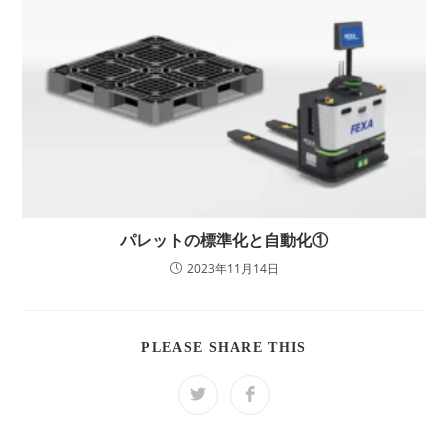
パレットの標準化と自動化①
2023年11月14日
SHARE
PLEASE SHARE THIS
THIS
CONTENT
Opens
Opens
in
in
a
a
new
new