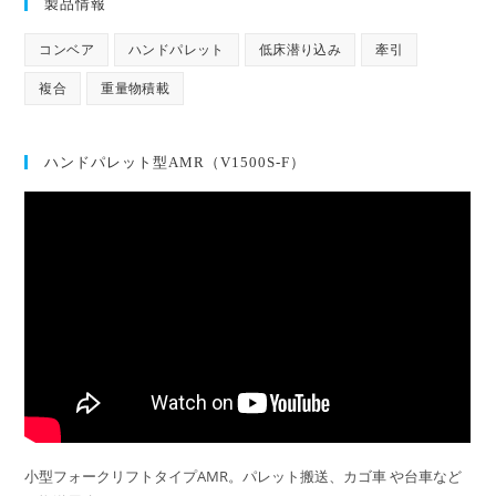
製品情報
コンベア
ハンドパレット
低床潜り込み
牽引
複合
重量物積載
ハンドパレット型AMR（V1500S-F）
小型フォークリフトタイプAMR。パレット搬送、カゴ車 や台車など