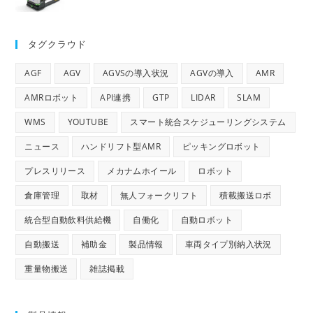
タグクラウド
AGF
AGV
AGVSの導入状況
AGVの導入
AMR
AMRロボット
API連携
GTP
LIDAR
SLAM
WMS
YOUTUBE
スマート統合スケジューリングシステム
ニュース
ハンドリフト型AMR
ピッキングロボット
プレスリリース
メカナムホイール
ロボット
倉庫管理
取材
無人フォークリフト
積載搬送ロボ
統合型自動飲料供給機
自働化
自動ロボット
自動搬送
補助金
製品情報
車両タイプ別納入状況
重量物搬送
雑誌掲載