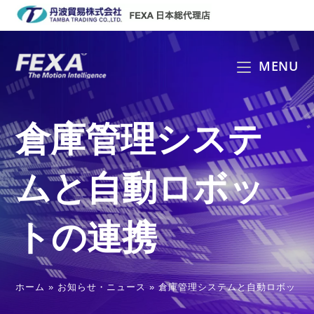
コ
ン
テ
ン
MENU
ツ
へ
ス
倉庫管理システ
キ
ッ
プ
ムと自動ロボッ
トの連携
ホーム
»
お知らせ・ニュース
»
倉庫管理システムと自動ロボット