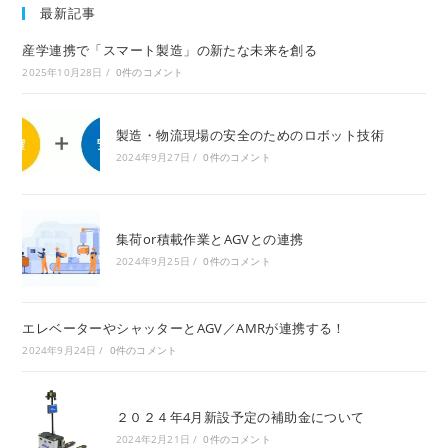
window
window
最新記事
産学連携で「スマート製造」の新たな未来を創る
2025年10月28日
/
0件のコメント
製造・物流現場の安全のためのロボット技術
2024年9月27日
/
0件のコメント
集荷or積載作業とAGVとの連携
2024年9月25日
/
0件のコメント
エレベーターやシャッターとAGV／AMRが連携する！
2024年9月24日
/
0件のコメント
２０２４年4月新設予定の補助金について
2024年2月21日
/
0件のコメント