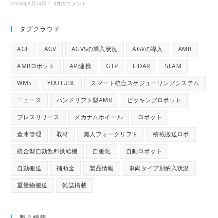
2024年9月24日
/
0件のコメント
タグクラウド
AGF
AGV
AGVSの導入状況
AGVの導入
AMR
AMRロボット
API連携
GTP
LIDAR
SLAM
WMS
YOUTUBE
スマート統合スケジューリングシステム
ニュース
ハンドリフト型AMR
ピッキングロボット
プレスリリース
メカナムホイール
ロボット
倉庫管理
取材
無人フォークリフト
積載搬送ロボ
統合型自動飲料供給機
自働化
自動ロボット
自動搬送
補助金
製品情報
車両タイプ別納入状況
重量物搬送
雑誌掲載
製品情報