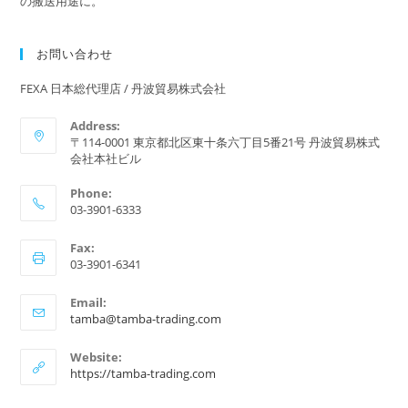
の搬送用途に。
お問い合わせ
FEXA 日本総代理店 / 丹波貿易株式会社
Address:
〒114-0001 東京都北区東十条六丁目5番21号 丹波貿易株式
会社本社ビル
Phone:
03-3901-6333
Fax:
03-3901-6341
Email:
ア
tamba@tamba-trading.com
プ
リ
Website:
ケ
https://tamba-trading.com
ー
シ