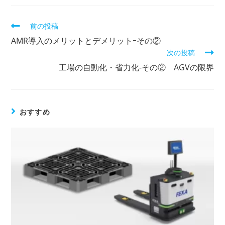
前の投稿
そ
の
AMR導入のメリットとデメリットｰその②
他
次の投稿
の
記
工場の自動化・省力化-その② AGVの限界
事
を
読
む
おすすめ