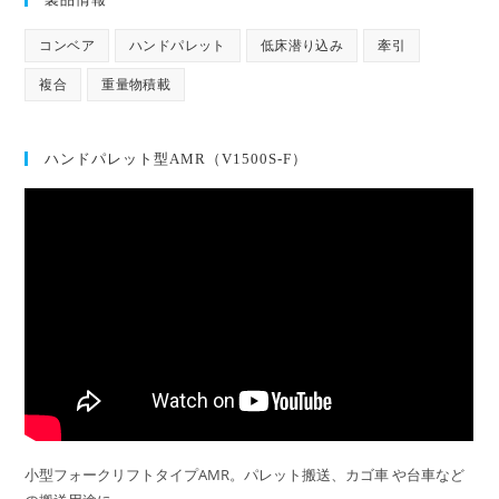
コンベア
ハンドパレット
低床潜り込み
牽引
複合
重量物積載
ハンドパレット型AMR（V1500S-F）
小型フォークリフトタイプAMR。パレット搬送、カゴ車 や台車など