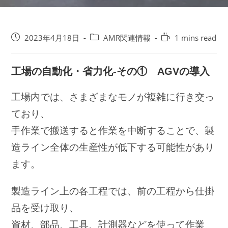
投
投
Reading
2023年4月18日
AMR関連情報
1 mins read
稿
稿
time:
公
カ
開
テ
工場の自動化・省力化-その① AGVの導入
日:
ゴ
リ
工場内では、さまざまなモノが複雑に行き交っ
ー:
ており、
手作業で搬送すると作業を中断することで、製
造ライン全体の生産性が低下する可能性があり
ます。
製造ライン上の各工程では、前の工程から仕掛
品を受け取り、
資材、部品、工具、計測器などを使って作業