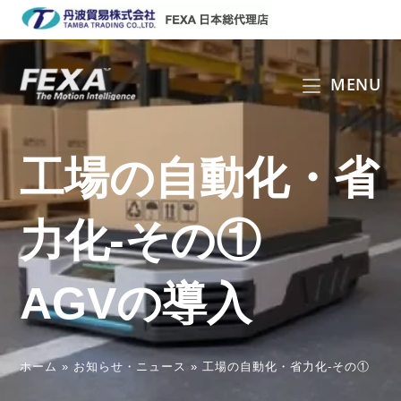
コ
ン
テ
ン
MENU
ツ
へ
ス
工場の自動化・省
キ
ッ
プ
力化-その①
AGVの導入
ホーム
»
お知らせ・ニュース
»
工場の自動化・省力化-その① A