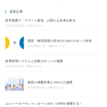
in
in
a
a
new
new
window
window
最新記事
産学連携で「スマート製造」の新たな未来を創る
2025年10月28日
/
0件のコメント
製造・物流現場の安全のためのロボット技術
2024年9月27日
/
0件のコメント
倉庫管理システムと自動ロボットの連携
2024年9月26日
/
0件のコメント
集荷or積載作業とAGVとの連携
2024年9月25日
/
0件のコメント
エレベーターやシャッターとAGV／AMRが連携する！