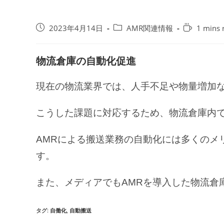
投
投
Reading
2023年4月14日
AMR関連情報
1 mins 
稿
稿
time:
公
カ
開
テ
物流倉庫の自動化促進
日:
ゴ
リ
現在の物流業界では、人手不足や物量増加
ー:
こうした課題に対応するため、物流倉庫内で
AMRによる搬送業務の自動化には多くのメ
す。
また、メディアでもAMRを導入した物流倉
タグ:
自働化
,
自動搬送