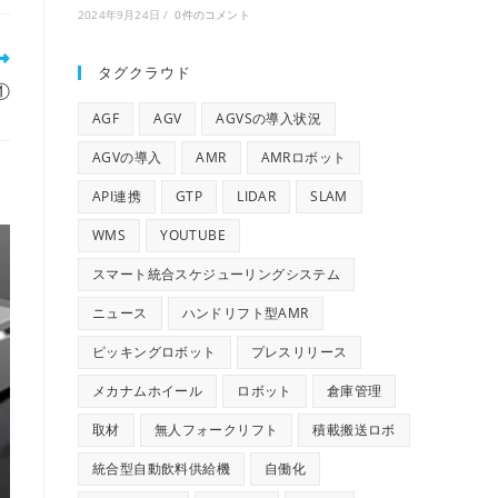
2024年9月24日
/
0件のコメント
タグクラウド
①
AGF
AGV
AGVSの導入状況
AGVの導入
AMR
AMRロボット
API連携
GTP
LIDAR
SLAM
WMS
YOUTUBE
スマート統合スケジューリングシステム
ニュース
ハンドリフト型AMR
ピッキングロボット
プレスリリース
メカナムホイール
ロボット
倉庫管理
取材
無人フォークリフト
積載搬送ロボ
統合型自動飲料供給機
自働化