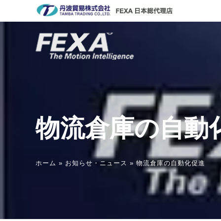
コ
ン
テ
ン
ツ
へ
ス
キ
ッ
プ
物流倉庫の自動
ホーム
»
お知らせ・ニュース
»
物流倉庫の自動化促進