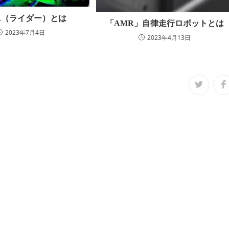
AR（ライダー）とは
「AMR」自律走行ロボットとは
2023年7月4日
2023年4月13日
Opens
O
in
i
a
a
new
n
window
w