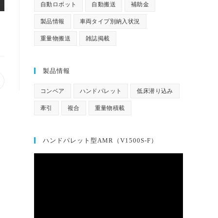
自動ロボット
自動搬送
補助金
製品情報
車両タイプ別納入状況
重量物搬送
雑誌掲載
製品情報
pens
n
コンベア
ハンドパレット
低床潜り込み
ew
牽引
複合
重量物積載
indow
ハンドパレット型AMR（V1500S-F）