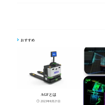
そ
の
他
の
記
事
を
おすすめ
読
む
AGFとは
2023年8月21日