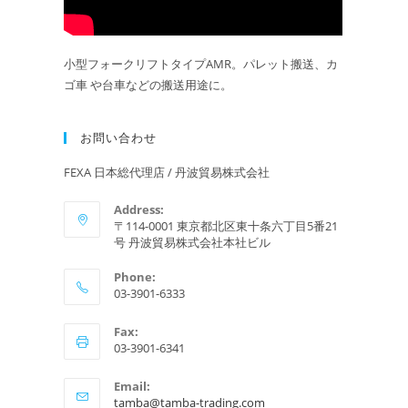
小型フォークリフトタイプAMR。パレット搬送、カ
ゴ車 や台車などの搬送用途に。
お問い合わせ
FEXA 日本総代理店 / 丹波貿易株式会社
Address:
〒114-0001 東京都北区東十条六丁目5番21
号 丹波貿易株式会社本社ビル
Phone:
03-3901-6333
Fax:
03-3901-6341
Email:
ア
tamba@tamba-trading.com