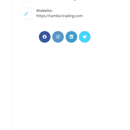
プ
リ
Website:
ケ
https://tamba-trading.com
ー
シ
ョ
新
新
新
ン
新
で
し
し
し
し
開
い
い
い
い
く
タ
タ
タ
タ
ブ
ブ
ブ
ブ
で
で
で
で
開
開
開
開
く
く
く
く