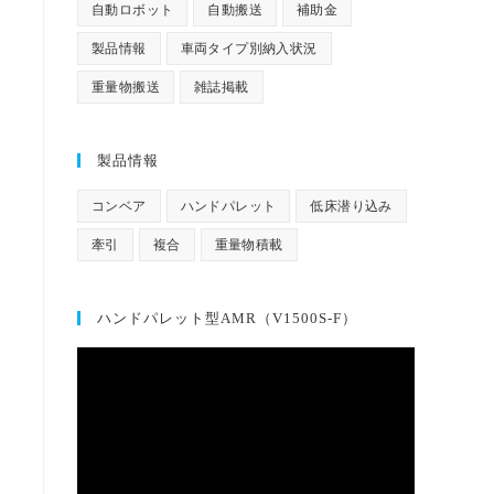
自動ロボット
自動搬送
補助金
製品情報
車両タイプ別納入状況
重量物搬送
雑誌掲載
製品情報
コンベア
ハンドパレット
低床潜り込み
牽引
複合
重量物積載
ハンドパレット型AMR（V1500S-F）