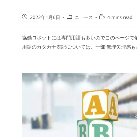
投
投
Reading
2022年1月6日
ニュース
4 mins read
稿
稿
time:
公
カ
開
テ
協働ロボットには専門用語も多いのでこのページで
日:
ゴ
用語のカタカナ表記については、一部 無理矢理感も
リ
ー: