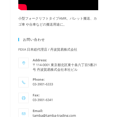
小型フォークリフトタイプAMR。パレット搬送、カ
ゴ車 や台車などの搬送用途に。
お問い合わせ
FEXA 日本総代理店 / 丹波貿易株式会社
Address:
〒114-0001 東京都北区東十条六丁目5番21
号 丹波貿易株式会社本社ビル
Phone:
03-3901-6333
Fax:
03-3901-6341
Email:
ア
tamba@tamba-trading.com