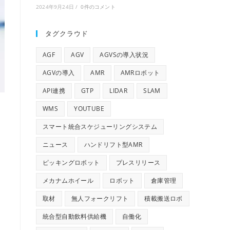
2024年9月24日
/
0件のコメント
タグクラウド
AGF
AGV
AGVSの導入状況
AGVの導入
AMR
AMRロボット
API連携
GTP
LIDAR
SLAM
WMS
YOUTUBE
スマート統合スケジューリングシステム
ニュース
ハンドリフト型AMR
ピッキングロボット
プレスリリース
メカナムホイール
ロボット
倉庫管理
取材
無人フォークリフト
積載搬送ロボ
統合型自動飲料供給機
自働化