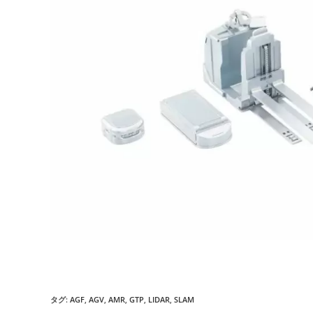
タグ:
AGF
,
AGV
,
AMR
,
GTP
,
LIDAR
,
SLAM