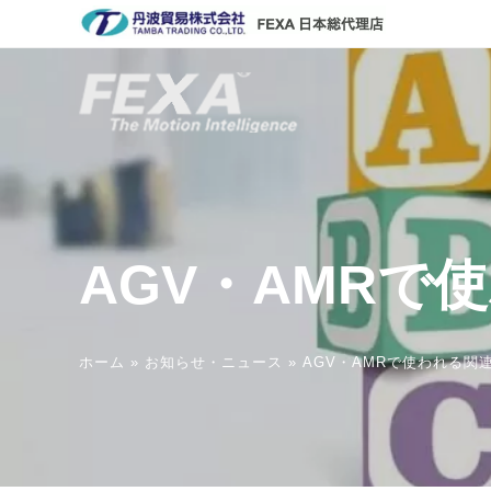
コ
ン
テ
ン
ツ
へ
ス
キ
ッ
プ
AGV・AMRで
ホーム
»
お知らせ・ニュース
»
AGV・AMRで使われる関