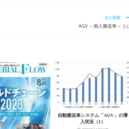
次の投稿
AGV ～無人搬送車～ と
自動搬送車システム「AGV」の導
入状況（1）