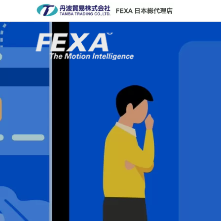
コ
ン
テ
ン
ツ
へ
ス
キ
ッ
プ