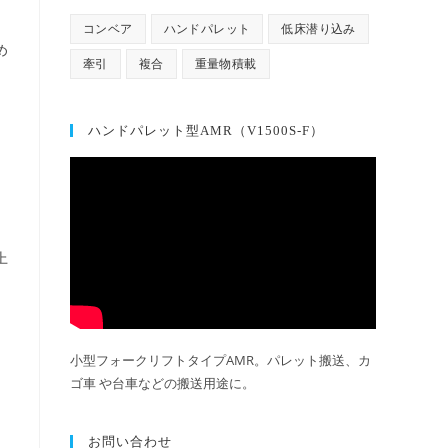
コンベア
ハンドパレット
低床潜り込み
め
牽引
複合
重量物積載
ハンドパレット型AMR（V1500S-F）
上
小型フォークリフトタイプAMR。パレット搬送、カ
ゴ車 や台車などの搬送用途に。
。
お問い合わせ