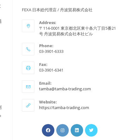
と
FEXA 日本総代理店 / 丹波貿易株式会社
場
Address:
〒114-0001 東京都北区東十条六丁目5番21
号 丹波貿易株式会社本社ビル
Phone:
03-3901-6333
Fax:
03-3901-6341
Email:
ア
tamba@tamba-trading.com
プ
リ
Website:
ケ
利
https://tamba-trading.com
ー
ら
シ
ョ
新
新
新
ン
新
で
し
し
し
し
開