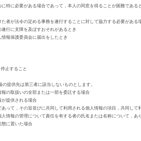
めに特に必要がある場合であって，本人の同意を得ることが困難である
けた者が法令の定める事務を遂行することに対して協力する必要がある
の遂行に支障を及ぼすおそれがあるとき
人情報保護委員会に届出をしたとき
を停止すること
報の提供先は第三者に該当しないものとします。
情報の取扱いの全部または一部を委託する場合
報が提供される場合
であって，その旨並びに共同して利用される個人情報の項目，共同して
個人情報の管理について責任を有する者の氏名または名称について，あ
状態に置いた場合