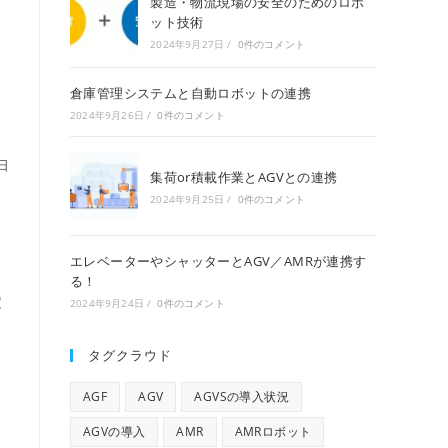
製造・物流現場の安全のためのロボ
ット技術
2024年9月27日
/
0件のコメント
倉庫管理システムと自動ロボットの連携
2024年9月26日
/
0件のコメント
日
集荷or積載作業とAGVとの連携
2024年9月25日
/
0件のコメント
エレベーターやシャッターとAGV／AMRが連携す
）
る！
定
2024年9月24日
/
0件のコメント
タグクラウド
AGF
AGV
AGVSの導入状況
AGVの導入
AMR
AMRロボット
る