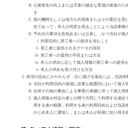
公衆衛生の向上または児童の健全な育成の推進のた
き
国の機関もしくは地方公共団体またはその委託を受
合であって，本人の同意を得ることにより当該事務
予め次の事項を告知あるいは公表し，かつ当社が個
利用目的に第三者への提供を含むこと
第三者に提供されるデータの項目
第三者への提供の手段または方法
本人の求めに応じて個人情報の第三者への提供
本人の求めを受け付ける方法
前項の定めにかかわらず，次に掲げる場合には，当該情
当社が利用目的の達成に必要な範囲内において個人
合併その他の事由による事業の承継に伴って個人情
個人情報を特定の者との間で共同して利用する場合
用する者の範囲，利用する者の利用目的および当該
かじめ本人に通知し，または本人が容易に知り得る