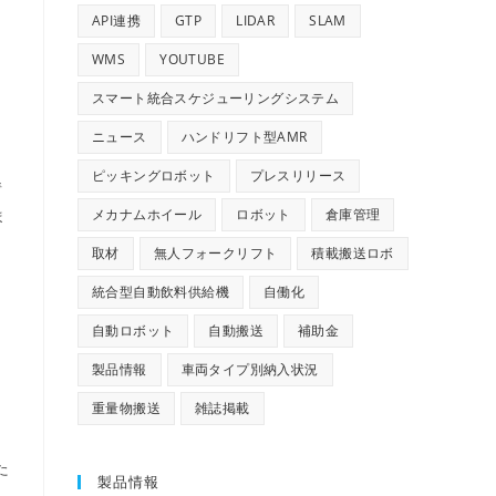
API連携
GTP
LIDAR
SLAM
WMS
YOUTUBE
スマート統合スケジューリングシステム
ニュース
ハンドリフト型AMR
ピッキングロボット
プレスリリース
情
メカナムホイール
ロボット
倉庫管理
ま
取材
無人フォークリフト
積載搬送ロボ
統合型自動飲料供給機
自働化
自動ロボット
自動搬送
補助金
製品情報
車両タイプ別納入状況
重量物搬送
雑誌掲載
た
製品情報