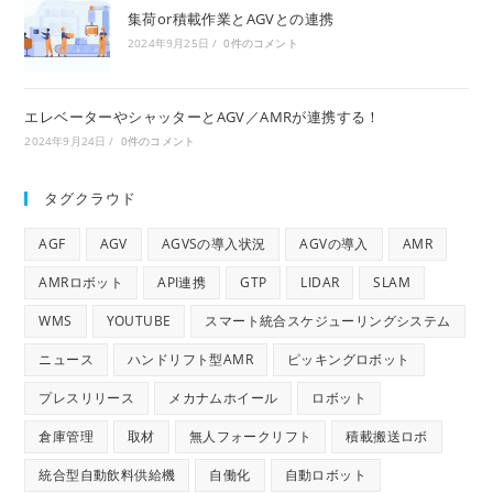
集荷or積載作業とAGVとの連携
2024年9月25日
/
0件のコメント
エレベーターやシャッターとAGV／AMRが連携する！
2024年9月24日
/
0件のコメント
タグクラウド
AGF
AGV
AGVSの導入状況
AGVの導入
AMR
AMRロボット
API連携
GTP
LIDAR
SLAM
WMS
YOUTUBE
スマート統合スケジューリングシステム
ニュース
ハンドリフト型AMR
ピッキングロボット
プレスリリース
メカナムホイール
ロボット
倉庫管理
取材
無人フォークリフト
積載搬送ロボ
統合型自動飲料供給機
自働化
自動ロボット