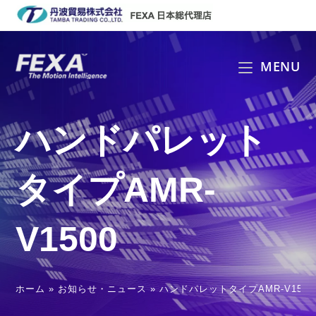
コ
ン
テ
ン
MENU
ツ
へ
ス
ハンドパレット
キ
ッ
プ
タイプAMR-
V1500
ホーム
»
お知らせ・ニュース
»
ハンドパレットタイプAMR-V1500