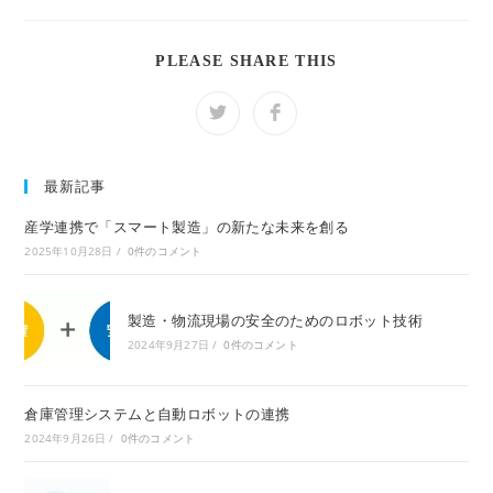
SHARE
PLEASE SHARE THIS
THIS
CONTENT
Opens
Opens
in
in
a
a
new
new
window
window
最新記事
産学連携で「スマート製造」の新たな未来を創る
2025年10月28日
/
0件のコメント
製造・物流現場の安全のためのロボット技術
2024年9月27日
/
0件のコメント
倉庫管理システムと自動ロボットの連携
2024年9月26日
/
0件のコメント