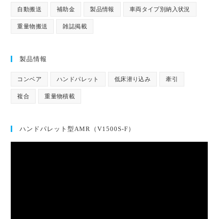
自動搬送
補助金
製品情報
車両タイプ別納入状況
重量物搬送
雑誌掲載
製品情報
コンベア
ハンドパレット
低床潜り込み
牽引
複合
重量物積載
ハンドパレット型AMR（V1500S-F）