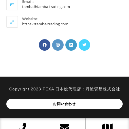
Email:
ア
tamba@tamba-trading.com
プ
リ
Website:
ケ
https://tamba-trading.com
ー
シ
ョ
新
新
ン
新
新
で
し
し
し
し
開
い
い
い
い
く
タ
タ
タ
タ
ブ
ブ
ブ
ブ
で
で
で
で
開
開
開
開
Copyright 2023 FEXA 日本総代理店 : 丹波貿易株式会社
く
く
く
く
お問い合わせ