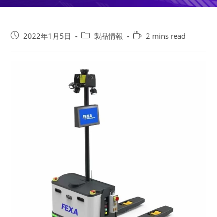
投
投
Reading
2022年1月5日
製品情報
2 mins read
稿
稿
time:
公
カ
開
テ
日:
ゴ
リ
ー: