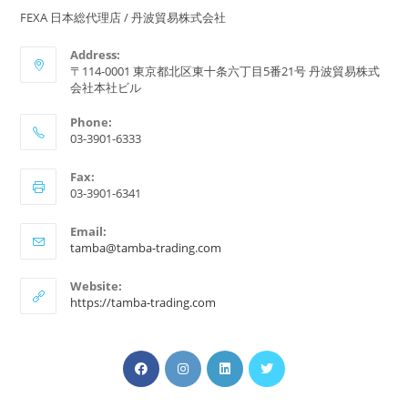
FEXA 日本総代理店 / 丹波貿易株式会社
Address:
〒114-0001 東京都北区東十条六丁目5番21号 丹波貿易株式
会社本社ビル
Phone:
03-3901-6333
Fax:
03-3901-6341
Email:
ア
tamba@tamba-trading.com
プ
リ
Website:
ケ
https://tamba-trading.com
ー
シ
ョ
新
新
ン
新
新
で
し
し
し
し
開
い
い
い
い