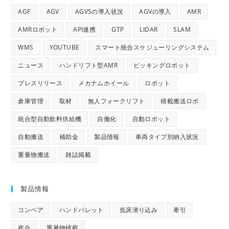
AGF
AGV
AGVSの導入状況
AGVの導入
AMR
AMRロボット
API連携
GTP
LIDAR
SLAM
WMS
YOUTUBE
スマート統合スケジューリングシステム
ニュース
ハンドリフト型AMR
ピッキングロボット
プレスリリース
メカナムホイール
ロボット
倉庫管理
取材
無人フォークリフト
積載搬送ロボ
統合型自動飲料供給機
自働化
自動ロボット
自動搬送
補助金
製品情報
車両タイプ別納入状況
重量物搬送
雑誌掲載
製品情報
コンベア
ハンドパレット
低床潜り込み
牽引
複合
重量物積載