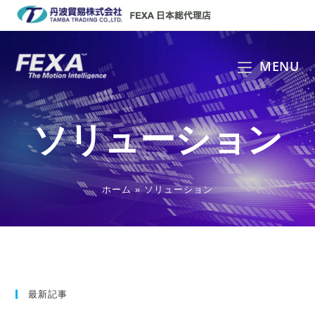
コ
ン
テ
ン
MENU
ツ
へ
ス
ソリューション
キ
ッ
プ
ホーム
»
ソリューション
最新記事