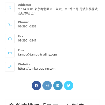
Address:
〒114-0001 東京都北区東十条六丁目5番21号 丹波貿易株式
会社本社ビル
Phone:
03-3901-6333
Fax:
03-3901-6341
Email:
ア
tamba@tamba-trading.com
プ
リ
Website:
ケ
https://tamba-trading.com
ー
シ
ョ
新
新
ン
新
新
で
し
し
し
し
開
い
い
い
い
く
タ
タ
タ
タ