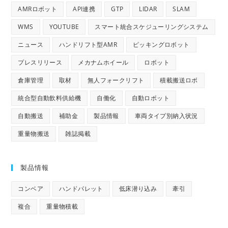
AMRロボット
API連携
GTP
LIDAR
SLAM
WMS
YOUTUBE
スマート統合スケジューリングシステム
ニュース
ハンドリフト型AMR
ピッキングロボット
プレスリリース
メカナムホイール
ロボット
倉庫管理
取材
無人フォークリフト
積載搬送ロボ
統合型自動飲料供給機
自働化
自動ロボット
自動搬送
補助金
製品情報
車両タイプ別納入状況
重量物搬送
雑誌掲載
製品情報
コンベア
ハンドパレット
低床潜り込み
牽引
複合
重量物積載