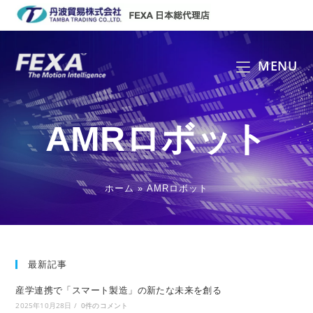
コ
ン
テ
ン
MENU
ツ
へ
ス
AMRロボット
キ
ッ
プ
ホーム
»
AMRロボット
最新記事
産学連携で「スマート製造」の新たな未来を創る
2025年10月28日
/
0件のコメント