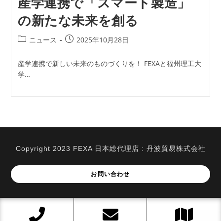
産学連携で「スマート製造」
ブ
ブ
ブ
ブ
で
で
で
で
の新たな未来を創る
開
開
開
開
投
投
ニュース
2025年10月28日
く
く
く
く
稿
稿
カ
公
産学連携で新しい未来のものづくりを！ FEXAと福州理工大
テ
開
学…
ゴ
日:
リ
ー:
Copyright 2023 FEXA 日本総代理店 : 丹波貿易株式会社
お問い合わせ