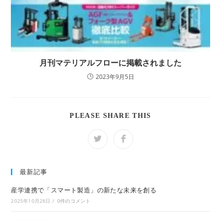
月刊マテリアルフローに掲載されました
2023年9月5日
SHARE
PLEASE SHARE THIS
THIS
CONTENT
Opens
Opens
in
in
a
a
new
new
window
window
最新記事
産学連携で「スマート製造」の新たな未来を創る
2025年10月28日
/
0件のコメント