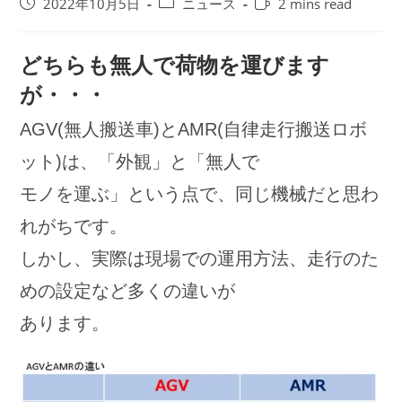
投
投
Reading
2022年10月5日
ニュース
2 mins read
稿
稿
time:
公
カ
開
テ
どちらも無人で荷物を運びます
日:
ゴ
が・・・
リ
ー:
AGV(無人搬送車)とAMR(自律走行搬送ロボ
ット)は、「外観」と「無人で
モノを運ぶ」という点で、同じ機械だと思わ
れがちです。
しかし、実際は現場での運用方法、走行のた
めの設定など多くの違いが
あります。