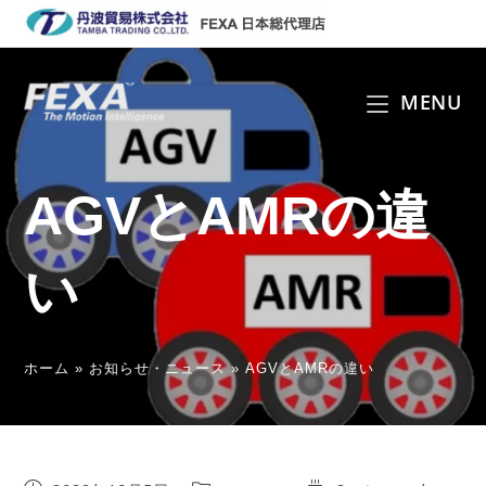
コ
ン
テ
ン
MENU
ツ
へ
ス
AGVとAMRの違
キ
ッ
プ
い
ホーム
»
お知らせ・ニュース
»
AGVとAMRの違い