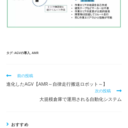
タグ:
AGVの導入
,
AMR
前の投稿
そ
の
進化したAGV【AMR～自律走行搬送ロボット～】
他
次の投稿
の
記
大規模倉庫で運用される自動化システム
事
を
読
む
おすすめ