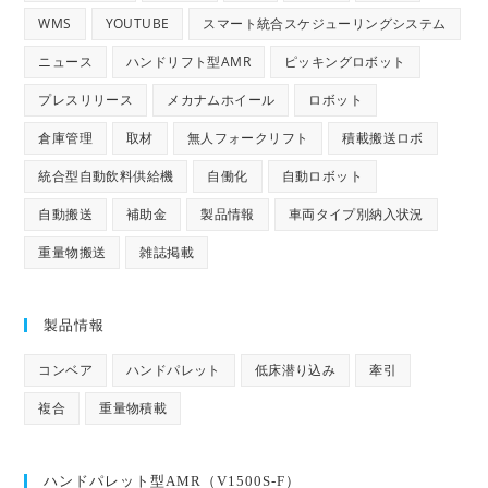
WMS
YOUTUBE
スマート統合スケジューリングシステム
ニュース
ハンドリフト型AMR
ピッキングロボット
プレスリリース
メカナムホイール
ロボット
倉庫管理
取材
無人フォークリフト
積載搬送ロボ
統合型自動飲料供給機
自働化
自動ロボット
自動搬送
補助金
製品情報
車両タイプ別納入状況
重量物搬送
雑誌掲載
製品情報
コンベア
ハンドパレット
低床潜り込み
牽引
複合
重量物積載
ハンドパレット型AMR（V1500S-F）