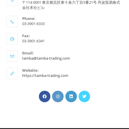
〒114-0001 東京都北区東十条六丁目5番21号 丹波貿易株式
会社本社ビル
Phone:
03-3901-6333
Fax:
03-3901-6341
Email:
ア
tamba@tamba-trading.com
プ
リ
Website:
ケ
https://tamba-trading.com
ー
シ
ョ
新
新
ン
新
新
で
し
し
し
し
開
い
い
い
い
く
タ
タ
タ
タ
ブ
ブ
ブ
ブ